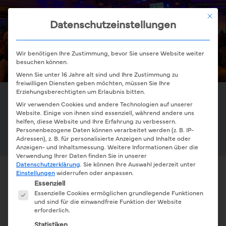
Skip
Mit die
Men
Datenschutzeinstellungen
to
main
content
Wir benötigen Ihre Zustimmung, bevor Sie unsere Website weiter
besuchen können.
Wenn Sie unter 16 Jahre alt sind und Ihre Zustimmung zu
freiwilligen Diensten geben möchten, müssen Sie Ihre
Erziehungsberechtigten um Erlaubnis bitten.
Wir verwenden Cookies und andere Technologien auf unserer
Website. Einige von ihnen sind essenziell, während andere uns
Unsere Broschüre
helfen, diese Website und Ihre Erfahrung zu verbessern.
Personenbezogene Daten können verarbeitet werden (z. B. IP-
Adressen), z. B. für personalisierte Anzeigen und Inhalte oder
Anzeigen- und Inhaltsmessung.
Weitere Informationen über die
Verwendung Ihrer Daten finden Sie in unserer
Datenschutzerklärung
.
Sie können Ihre Auswahl jederzeit unter
Einstellungen
widerrufen oder anpassen.
Es folgt eine Liste der Service-Gruppen, für die eine E
Essenziell
Essenzielle Cookies ermöglichen grundlegende Funktionen
FIRMENFEIER & FIRMENEVENT LEIPZIG
und sind für die einwandfreie Funktion der Website
erforderlich.
Statistiken