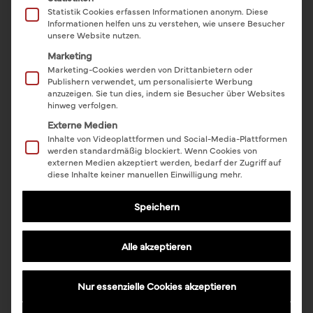
//
DIE PERFEKTE LOCATION FÜR IHRE
Statistik Cookies erfassen Informationen anonym. Diese
FIRMENFEIER
Informationen helfen uns zu verstehen, wie unsere Besucher
unsere Website nutzen.
Marketing
Sie planen ein
Firmenevent in Leipzig
, die Eindruck
Marketing-Cookies werden von Drittanbietern oder
Publishern verwendet, um personalisierte Werbung
hinterlässt?
anzuzeigen. Sie tun dies, indem sie Besucher über Websites
In der
Alten Wollkämmerei
treffen industrieller
hinweg verfolgen.
Externe Medien
Charme, moderne Ausstattung und echte
Inhalte von Videoplattformen und Social-Media-Plattformen
Gestaltungsfreiheit aufeinander – und schaffen so
werden standardmäßig blockiert. Wenn Cookies von
externen Medien akzeptiert werden, bedarf der Zugriff auf
den perfekten Rahmen für eine großartige
diese Inhalte keiner manuellen Einwilligung mehr.
Firmenfeier. Ob Jahresabschluss, Sommerfest
Speichern
oder Teamevent: Unsere wandelbare Location in
Leipzig bietet Ihnen auf über 2.200 qm Raum für
Alle akzeptieren
Begegnung, Wertschätzung und neue Energie im
Unternehmen.
Nur essenzielle Cookies akzeptieren