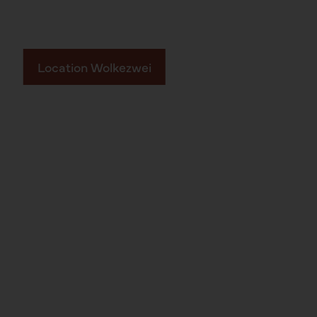
// AB ZUR WOLKEZWEI – EVENTLOCATION IN
LEIPZIG
Location Wolkezwei